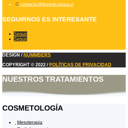

contacto@lbmedicalspa.cl
SEGUIRNOS ES INTERESANTE
Seguir
Seguir
DESIGN /
NUMMBERS
COPYRIGHT © 2022 /
POLÍTICAS DE PRIVACIDAD
NUESTROS TRATAMIENTOS
COSMETOLOGÍA
Mesoterapia
