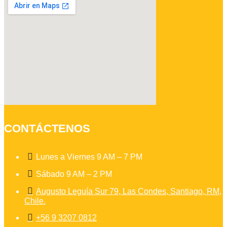
CONTÁCTENOS

Lunes a Viernes 9 AM – 7 PM

Sábado 9 AM – 2 PM

Augusto Leguía Sur 79, Las Condes, Santiago, RM,
Chile.

+56 9 3207 0812