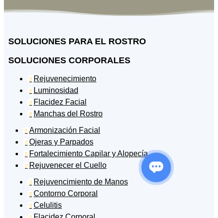
SOLUCIONES PARA EL ROSTRO
SOLUCIONES CORPORALES
Rejuvenecimiento

Luminosidad

Flacidez Facial

Manchas del Rostro

Armonización Facial

Ojeras y Parpados

Fortalecimiento Capilar y Alopecía

Rejuvenecer el Cuello

Rejuvencimiento de Manos

Contorno Corporal

Celulitis

Flacidez Corporal
