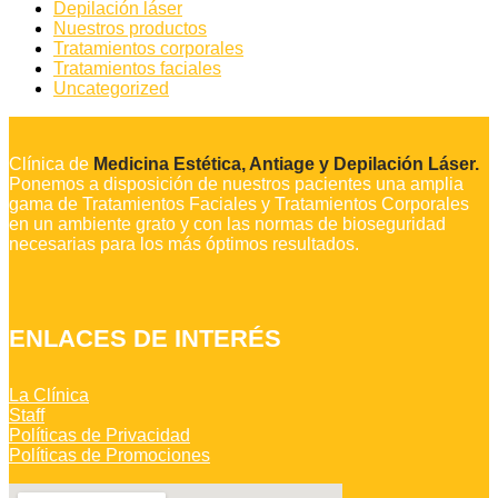
Depilación láser
Nuestros productos
Tratamientos corporales
Tratamientos faciales
Uncategorized
Clínica de
Medicina Estética, Antiage y Depilación Láser.
Ponemos a disposición de nuestros pacientes una amplia
gama de Tratamientos Faciales y Tratamientos Corporales
en un ambiente grato y con las normas de bioseguridad
necesarias para los más óptimos resultados.
ENLACES DE INTERÉS
La Clínica
Staff
Políticas de Privacidad
Políticas de Promociones