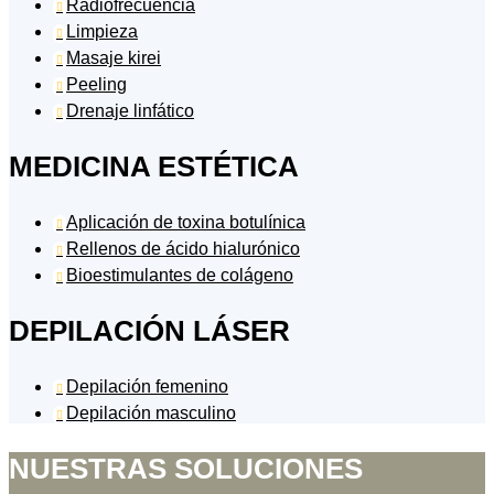
Radiofrecuencia

Limpieza

Masaje kirei

Peeling

Drenaje linfático

MEDICINA ESTÉTICA
Aplicación de toxina botulínica

Rellenos de ácido hialurónico

Bioestimulantes de colágeno

DEPILACIÓN LÁSER
Depilación femenino

Depilación masculino

NUESTRAS SOLUCIONES