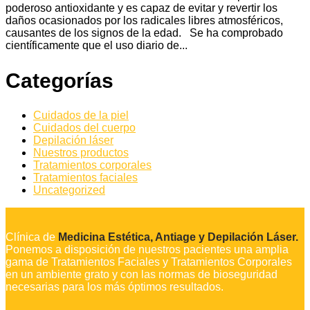
poderoso antioxidante y es capaz de evitar y revertir los
daños ocasionados por los radicales libres atmosféricos,
causantes de los signos de la edad. Se ha comprobado
científicamente que el uso diario de...
Categorías
Cuidados de la piel
Cuidados del cuerpo
Depilación láser
Nuestros productos
Tratamientos corporales
Tratamientos faciales
Uncategorized
Clínica de
Medicina Estética, Antiage y Depilación Láser.
Ponemos a disposición de nuestros pacientes una amplia
gama de Tratamientos Faciales y Tratamientos Corporales
en un ambiente grato y con las normas de bioseguridad
necesarias para los más óptimos resultados.