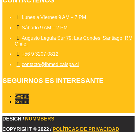
CONTÁCTENOS

Lunes a Viernes 9 AM – 7 PM

Sábado 9 AM – 2 PM

Augusto Leguía Sur 79, Las Condes, Santiago, RM,
Chile.

+56 9 3207 0812

contacto@lbmedicalspa.cl
SEGUIRNOS ES INTERESANTE
Seguir
Seguir
DESIGN /
NUMMBERS
COPYRIGHT © 2022 /
POLÍTICAS DE PRIVACIDAD