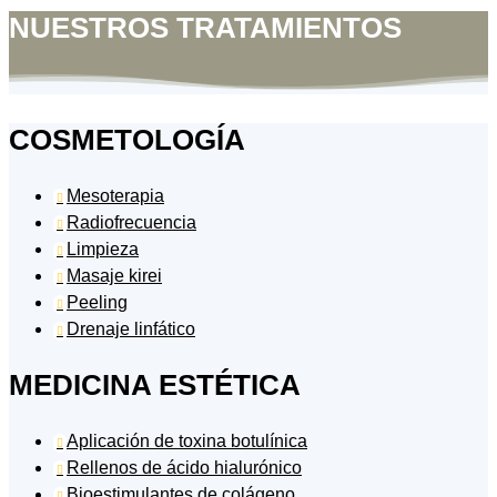
NUESTROS TRATAMIENTOS
COSMETOLOGÍA
Mesoterapia

Radiofrecuencia

Limpieza

Masaje kirei

Peeling

Drenaje linfático

MEDICINA ESTÉTICA
Aplicación de toxina botulínica

Rellenos de ácido hialurónico

Bioestimulantes de colágeno
