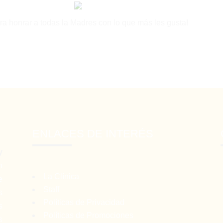
ara honrar a todas la Madres con lo que más les gusta!
ENLACES DE INTERÉS
y
n
La Clínica
e
Staff
s
Políticas de Privacidad
s
Políticas de Promociones
s