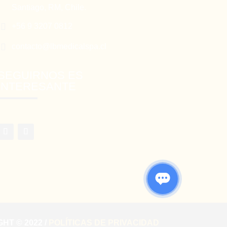
Santiago, RM, Chile.

+56 9 3207 0812

contacto@lbmedicalspa.cl
SEGUIRNOS ES
INTERESANTE
HT © 2022 /
POLÍTICAS DE PRIVACIDAD