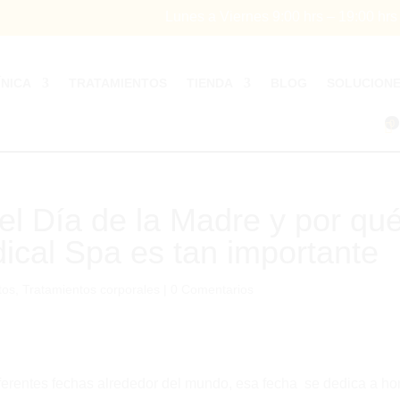
Lunes a Viernes 9:00 hrs – 19:00 hr
ÍNICA
TRATAMIENTOS
TIENDA
BLOG
SOLUCION
0
el Día de la Madre y por qu
ical Spa es tan importante
tos
,
Tratamientos corporales
|
0 Comentarios
ferentes fechas alrededor del mundo, esa fecha se dedica a ho