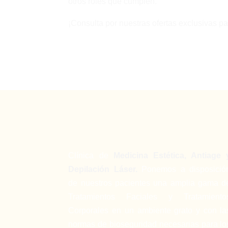
otros roles que cumplen.
¡Consulta por nuestras ofertas exclusivas p
Clínica de
Medicina Estética, Antiage 
Depilación Láser.
Ponemos a disposició
de nuestros pacientes una amplia gama d
Tratamientos Faciales y Tratamiento
Corporales en un ambiente grato y con la
normas de bioseguridad necesarias para lo