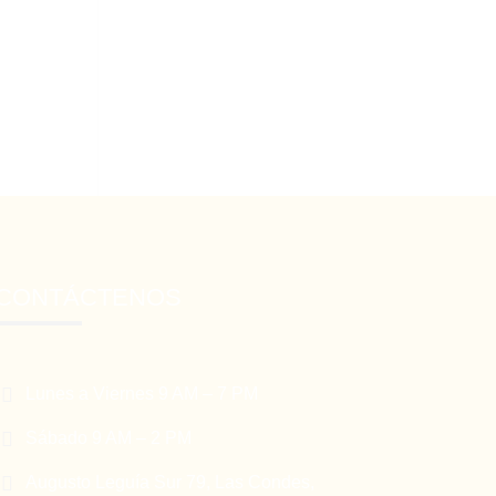
CONTÁCTENOS

Lunes a Viernes 9 AM – 7 PM

Sábado 9 AM – 2 PM

Augusto Leguía Sur 79, Las Condes,