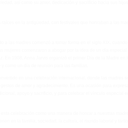
iedad, así como su amor, dedicación y sacrificio hacia sus hijos
s raíces en la antigüedad, con festivales que honraban a las ma
do a las madres comenzó a tomar forma en el siglo XIX, cuando
las mujeres comenzaron a abogar por la idea de un día especial
z. En 1908, Anna Jarvis organizó el primer Día de la Madre en 
y como un día de reunión para las familias.
onvertido en una celebración internacional, donde las madres s
y gestos de amor y agradecimiento. Es una ocasión para expres
cional, apoyo y sacrificio, y para celebrar el vínculo especial e
 esta celebración como una manera de honrar a nuestras madr
enen en la familia, sociedad, la cultura, el mundo laboral y tant