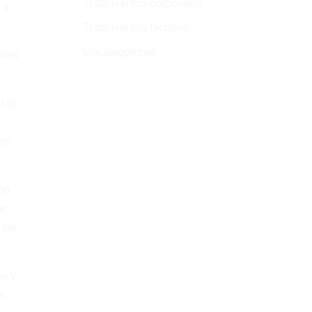
Tratamientos corporales
 y
Tratamientos faciales
Uncategorized
dres
 las
los
on
ar
ntre
es y
os