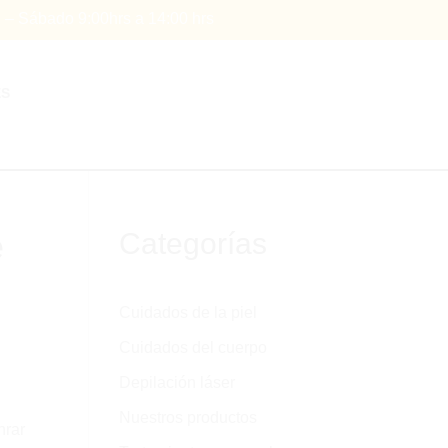
s – Sábado 9:00hrs a 14:00 hrs
ES
é
Categorías
Cuidados de la piel
Cuidados del cuerpo
Depilación láser
Nuestros productos
nrar