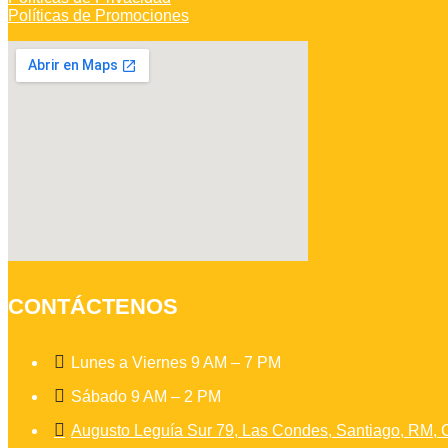
Políticas de Promociones
CONTÁCTENOS

Lunes a Viernes 9 AM – 7 PM

Sábado 9 AM – 2 PM

Augusto Leguía Sur 79, Las Condes, Santiago, RM, C