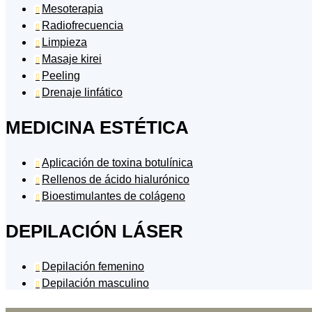
Mesoterapia

Radiofrecuencia

Limpieza

Masaje kirei

Peeling

Drenaje linfático

MEDICINA ESTÉTICA
Aplicación de toxina botulínica

Rellenos de ácido hialurónico

Bioestimulantes de colágeno

DEPILACIÓN LÁSER
Depilación femenino

Depilación masculino
