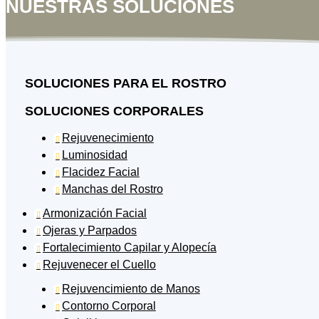
NUESTRAS SOLUCIONES
SOLUCIONES PARA EL ROSTRO
SOLUCIONES CORPORALES
Rejuvenecimiento

Luminosidad

Flacidez Facial

Manchas del Rostro

Armonización Facial

Ojeras y Parpados

Fortalecimiento Capilar y Alopecía

Rejuvenecer el Cuello

Rejuvencimiento de Manos

Contorno Corporal
