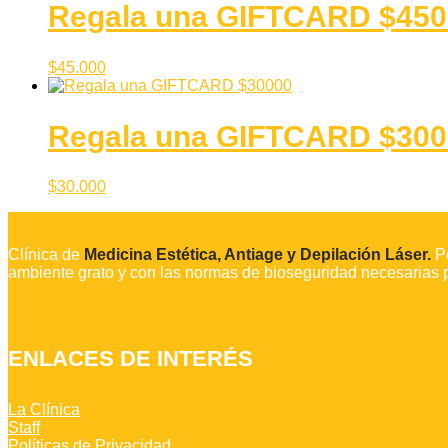
Regala una GIFTCARD $450
$
45.000
Regala una GIFTCARD $300
$
30.000
Clínica de
Medicina Estética, Antiage y Depilación Láser.
P
ambiente grato y con las normas de bioseguridad necesarias 
ENLACES DE INTERÉS
La Clínica
Staff
Políticas de Privacidad