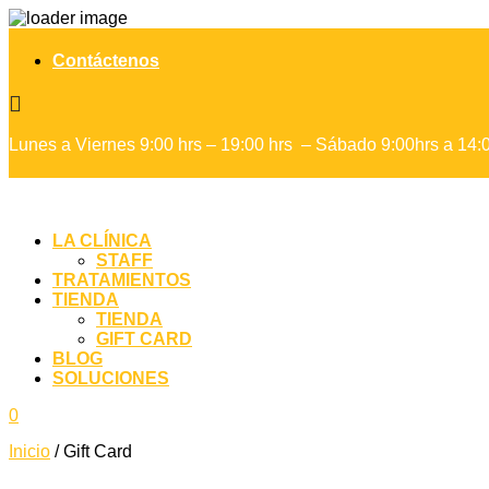
Contáctenos

Lunes a Viernes 9:00 hrs – 19:00 hrs – Sábado 9:00hrs a 14:
LA CLÍNICA
STAFF
TRATAMIENTOS
TIENDA
TIENDA
GIFT CARD
BLOG
SOLUCIONES
0
Inicio
/
Gift Card