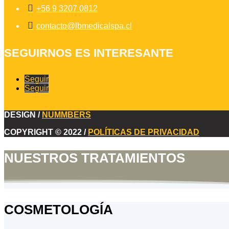

+56 9 3207 0812

contacto@lbmedicalspa.cl
SEGUIRNOS ES INTERESANTE
Seguir
Seguir
DESIGN /
NUMMBERS
COPYRIGHT © 2022 /
POLÍTICAS DE PRIVACIDAD
NUESTROS TRATAMIENTOS
COSMETOLOGÍA