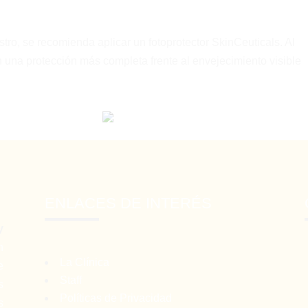
stro, se recomienda aplicar un fotoprotector SkinCeuticals. Al
án una protección más completa frente al envejecimiento visible
ENLACES DE INTERÉS
y
n
La Clínica
e
Staff
s
Políticas de Privacidad
s