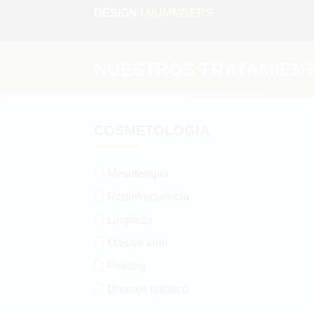
DESIGN /
NUMMBERS
NUESTROS TRATAMIEN
COSMETOLOGÍA
Mesoterapia

Radiofrecuencia

Limpieza

Masaje kirei

Peeling

Drenaje linfático
