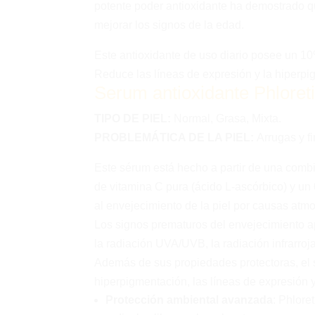
potente poder antioxidante ha demostrado qu
mejorar los signos de la edad.
Este antioxidante de uso diario posee un 1
Reduce las líneas de expresión y la hiperpi
Serum antioxidante
Phloret
TIPO DE PIEL:
Normal, Grasa, Mixta.
PROBLEMÁTICA DE LA PIEL:
Arrugas y f
Este sérum está hecho a partir de una comb
de vitamina C pura (ácido L-ascórbico) y un 
al envejecimiento de la piel por causas atmo
Los signos prematuros del envejecimiento a
la radiación UVA/UVB, la radiación infrarroj
Además de sus propiedades protectoras, el s
hiperpigmentación, las líneas de expresión y 
Protección ambiental avanzada
: Phlore