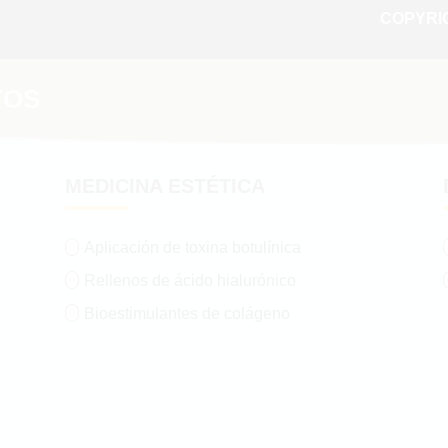
COPYRIG
TOS
MEDICINA ESTÉTICA
Aplicación de toxina botulínica

Rellenos de ácido hialurónico

Bioestimulantes de colágeno
