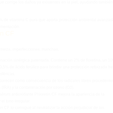
e corrige los daños ya existentes en la piel, ayudando también
0% de vitamina C pura que aporta protección ambiental avanzad
gmentación.
in CF
irmeza, imperfecciones, manchas.
inación sinérgica patentada. Contiene un 2% de floretina, un 1
0,5% de ácido ferúlico para brindar una protección reforzada fr
sféricas.
parecen como consecuencia de los radicales libres procedente
a (IRA) y la contaminación por ozono (O3).
érum antioxidante Phloretin CF mejora la apariencia de la
el tono irregular.
tin CF lo consigue al neutralizar la acción perjudicial de los