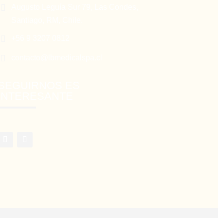

Augusto Leguía Sur 79, Las Condes,
Santiago, RM, Chile.

+56 9 3207 0812

contacto@lbmedicalspa.cl
SEGUIRNOS ES
INTERESANTE