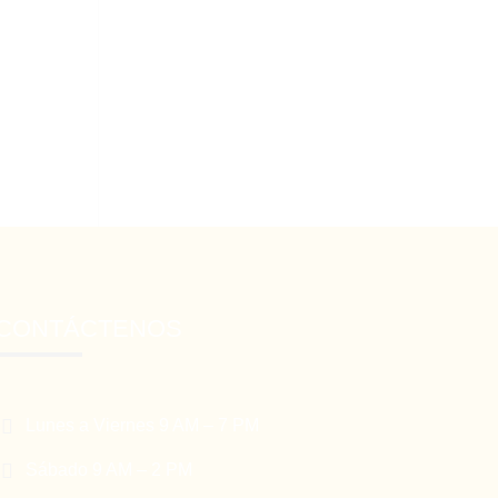
CONTÁCTENOS

Lunes a Viernes 9 AM – 7 PM

Sábado 9 AM – 2 PM