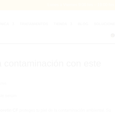
Lunes a Viernes 9:00 hrs – 19:00 hr
ÍNICA
TRATAMIENTOS
TIENDA
BLOG
SOLUCION
0
la contaminación con este
ctos
loretin CF
proteges tu piel de la contaminación ambiental. Su