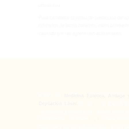
primer uso.
Para completar la rutina de protección del ro
utilizarlos de forma conjunta, estos brindar
causado por las agresiones ambientales.
Clínica de
Medicina Estética, Antiage 
Depilación Láser.
Ponemos a disposició
de nuestros pacientes una amplia gama d
Tratamientos Faciales y Tratamiento
Corporales en un ambiente grato y con la