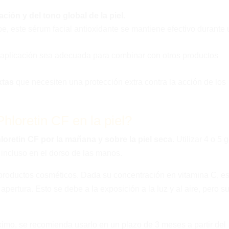
ción y del tono global de la piel.
e, este sérum facial antioxidante se mantiene efectivo durante
 aplicación sea adecuada para combinar con otros productos
xtas
que necesiten una protección extra contra la acción de los
Phloretin CF en la piel?
loretin CF por la mañana y sobre la piel seca
. Utilizar 4 o 5 
 e incluso en el dorso de las manos.
 productos cosméticos. Dada su concentración en vitamina C, e
pertura. Esto se debe a la exposición a la luz y al aire, pero s
ximo, se recomienda usarlo en un plazo de 3 meses a partir del