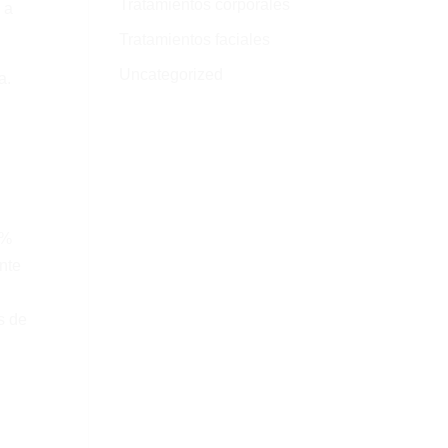
Tratamientos corporales
 a
Tratamientos faciales
Uncategorized
a.
0%
ente
s de