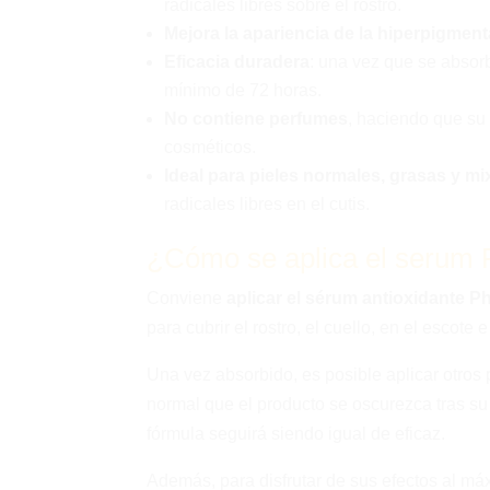
radicales libres sobre el rostro.
Mejora la apariencia de la hiperpigmenta
Eficacia duradera
: una vez que se absorb
mínimo de 72 horas.
No contiene perfumes
, haciendo que su
cosméticos.
Ideal para pieles normales, grasas y mi
radicales libres en el cutis.
¿Cómo se aplica el serum
Conviene
aplicar el sérum antioxidante Ph
para cubrir el rostro, el cuello, en el escote
Una vez absorbido, es posible aplicar otros
normal que el producto se oscurezca tras su a
fórmula seguirá siendo igual de eficaz.
Además, para disfrutar de sus efectos al má