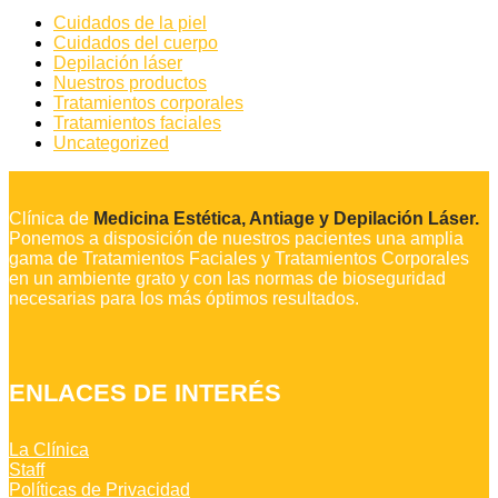
Cuidados de la piel
Cuidados del cuerpo
Depilación láser
Nuestros productos
Tratamientos corporales
Tratamientos faciales
Uncategorized
Clínica de
Medicina Estética, Antiage y Depilación Láser.
Ponemos a disposición de nuestros pacientes una amplia
gama de Tratamientos Faciales y Tratamientos Corporales
en un ambiente grato y con las normas de bioseguridad
necesarias para los más óptimos resultados.
ENLACES DE INTERÉS
La Clínica
Staff
Políticas de Privacidad