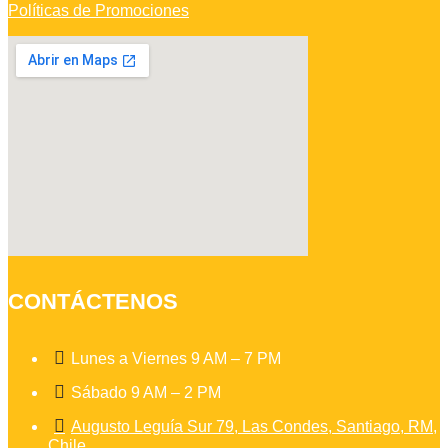
Políticas de Promociones
CONTÁCTENOS

Lunes a Viernes 9 AM – 7 PM

Sábado 9 AM – 2 PM

Augusto Leguía Sur 79, Las Condes, Santiago, RM,
Chile.