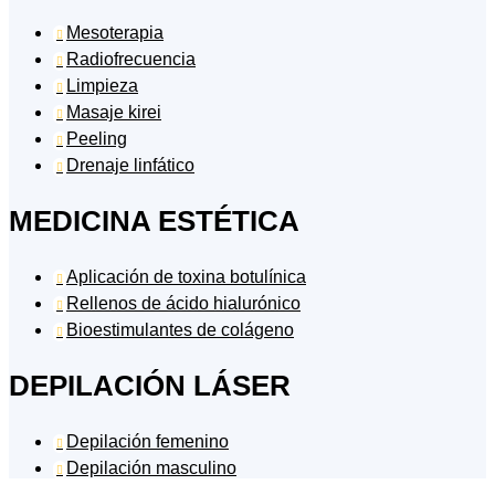
Mesoterapia

Radiofrecuencia

Limpieza

Masaje kirei

Peeling

Drenaje linfático

MEDICINA ESTÉTICA
Aplicación de toxina botulínica

Rellenos de ácido hialurónico

Bioestimulantes de colágeno

DEPILACIÓN LÁSER
Depilación femenino

Depilación masculino
