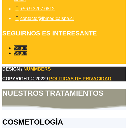

+56 9 3207 0812

contacto@lbmedicalspa.cl
SEGUIRNOS ES INTERESANTE
Seguir
Seguir
DESIGN /
NUMMBERS
COPYRIGHT © 2022 /
POLÍTICAS DE PRIVACIDAD
NUESTROS TRATAMIENTOS
COSMETOLOGÍA