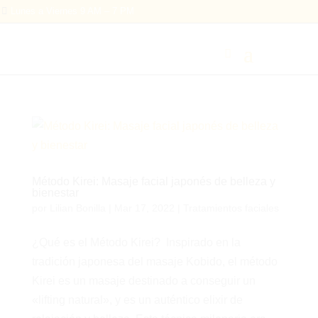

Lunes a Viernes 9 AM – 7 PM
Método Kirei: Masaje facial japonés de belleza y
bienestar
por
Lilian Bonilla
|
Mar 17, 2022
|
Tratamientos faciales
¿Qué es el Método Kirei? Inspirado en la
tradición japonesa del masaje Kobido, el método
Kirei es un masaje destinado a conseguir un
«lifting natural», y es un auténtico elixir de