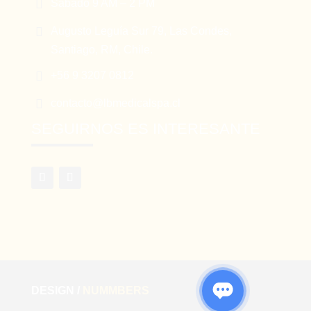

Sábado 9 AM – 2 PM

Augusto Leguía Sur 79, Las Condes,
Santiago, RM, Chile.

+56 9 3207 0812

contacto@lbmedicalspa.cl
SEGUIRNOS ES INTERESANTE
DESIGN /
NUMMBERS