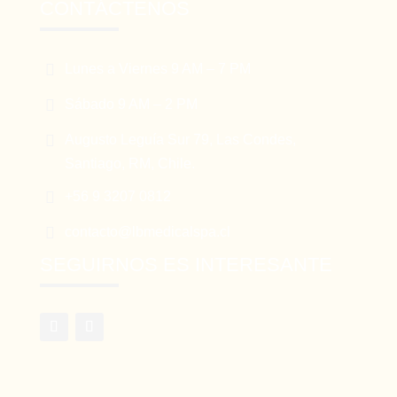
CONTÁCTENOS

Lunes a Viernes 9 AM – 7 PM

Sábado 9 AM – 2 PM

Augusto Leguía Sur 79, Las Condes,
Santiago, RM, Chile.

+56 9 3207 0812

contacto@lbmedicalspa.cl
SEGUIRNOS ES INTERESANTE