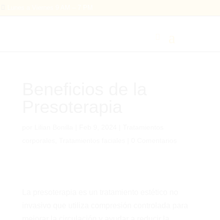

Lunes a Viernes 9 AM – 7 PM
Beneficios de la
Presoterapia
por
Lilian Bonilla
|
Feb 9, 2024
|
Tratamientos
corporales
,
Tratamientos faciales
|
0 Comentarios
La presoterapia es un tratamiento estético no
invasivo que utiliza compresión controlada para
mejorar la circulación y ayudar a reducir la