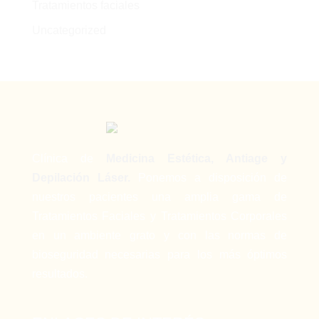
Tratamientos faciales
Uncategorized
Clínica de
Medicina Estética, Antiage y
Depilación Láser.
Ponemos a disposición de
nuestros pacientes una amplia gama de
Tratamientos Faciales y Tratamientos Corporales
en un ambiente grato y con las normas de
bioseguridad necesarias para los más óptimos
resultados.