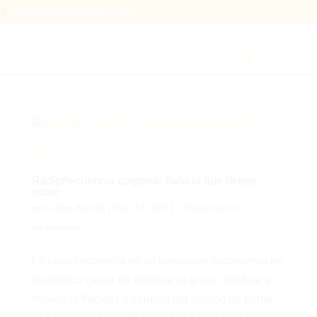

Lunes a Viernes 9 AM – 7 PM
Radiofrecuencia corporal: Todo lo que debes
saber
por
Lilian Bonilla
|
Sep 16, 2021
|
Tratamientos
corporales
La radiofrecuencia es un innovador tratamiento no
quirúrgico capaz de eliminar la grasa, tonificar y
reducir la flacidez y celulitis del cuerpo de forma