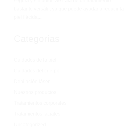
segura y sin dolor. Se trata de un tratamiento
bastante versátil, ya que puede ayudar a reducir la
piel flácida,...
Categorías
Cuidados de la piel
Cuidados del cuerpo
Depilación láser
Nuestros productos
Tratamientos corporales
Tratamientos faciales
Uncategorized