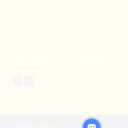

Sábado 9 AM – 2 PM

Augusto Leguía Sur 79, Las Condes,
Santiago, RM, Chile.

+56 9 3207 0812

contacto@lbmedicalspa.cl
SEGUIRNOS ES INTERESANTE
DESIGN /
NUMMBERS