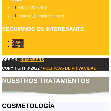

+56 9 3207 0812

contacto@lbmedicalspa.cl
SEGUIRNOS ES INTERESANTE
Seguir
Seguir
DESIGN /
NUMMBERS
COPYRIGHT © 2022 /
POLÍTICAS DE PRIVACIDAD
NUESTROS TRATAMIENTOS
COSMETOLOGÍA