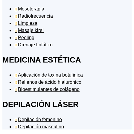
Mesoterapia

Radiofrecuencia

Limpieza

Masaje kirei

Peeling

Drenaje linfático

MEDICINA ESTÉTICA
Aplicación de toxina botulínica

Rellenos de ácido hialurónico

Bioestimulantes de colágeno

DEPILACIÓN LÁSER
Depilación femenino

Depilación masculino
