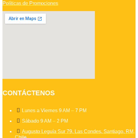
Políticas de Promociones
CONTÁCTENOS

Lunes a Viernes 9 AM – 7 PM

Sábado 9 AM – 2 PM

Augusto Leguía Sur 79, Las Condes, Santiago, RM,
Chile.