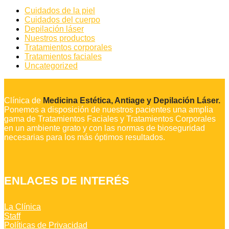
Cuidados de la piel
Cuidados del cuerpo
Depilación láser
Nuestros productos
Tratamientos corporales
Tratamientos faciales
Uncategorized
Clínica de
Medicina Estética, Antiage y Depilación Láser.
Ponemos a disposición de nuestros pacientes una amplia
gama de Tratamientos Faciales y Tratamientos Corporales
en un ambiente grato y con las normas de bioseguridad
necesarias para los más óptimos resultados.
ENLACES DE INTERÉS
La Clínica
Staff
Políticas de Privacidad