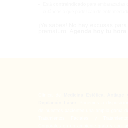
Está
contraindicado
para embarazadas o 
cutáneas o que padezcan de enfermedade
¡Ya sabes! No hay excusas para n
prematuro.
A
genda hoy tu hora 
Clínica de
Medicina Estética, Antiage 
Depilación Láser.
Ponemos a disposició
de nuestros pacientes una amplia gama d
Tratamientos Faciales y Tratamiento
Corporales en un ambiente grato y con la