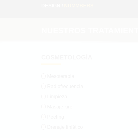
DESIGN /
NUMMBERS
NUESTROS TRATAMIEN
COSMETOLOGÍA
Mesoterapia

Radiofrecuencia

Limpieza

Masaje kirei

Peeling

Drenaje linfático
