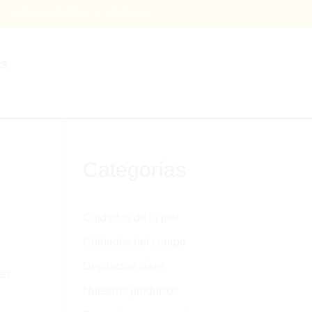
s – Sábado 9:00hrs a 14:00 hrs
ES
e
Categorías
Cuidados de la piel
Cuidados del cuerpo
Depilación láser
dez
Nuestros productos