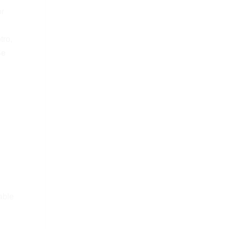
or
tro,
Se
able