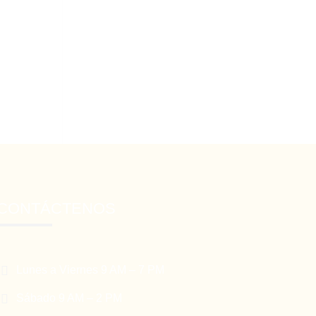
CONTÁCTENOS

Lunes a Viernes 9 AM – 7 PM

Sábado 9 AM – 2 PM