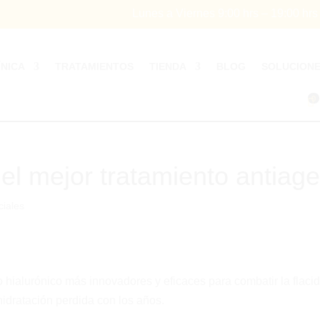
Lunes a Viernes 9:00 hrs – 19:00 hr
ÍNICA
TRATAMIENTOS
TIENDA
BLOG
SOLUCION
0
 el mejor tratamiento antiag
ciales
o hialurónico más innovadores y eficaces para combatir la flaci
 hidratación perdida con los años.