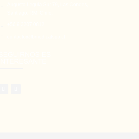

Augusto Leguía Sur 79, Las Condes,
Santiago, RM, Chile.

+56 9 3207 0812

contacto@lbmedicalspa.cl
SEGUIRNOS ES
INTERESANTE