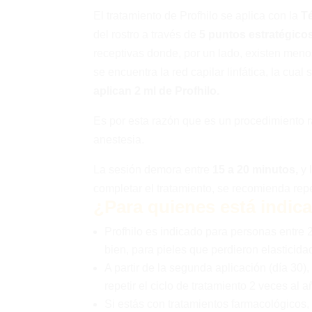
El tratamiento de Profhilo se aplica con la
T
del rostro a través de
5 puntos estratégicos
receptivas donde, por un lado, existen meno
se encuentra la red capilar linfática, la cua
aplican 2 ml de Profhilo.
Es por esta razón que es un procedimiento r
anestesia.
La sesión demora entre
15 a 20 minutos,
y 
completar el tratamiento, se recomienda repe
¿Para quienes está indic
Profhilo es indicado para personas entre 
bien, para pieles que perdieron elasticidad
A partir de la segunda aplicación (día 30
repetir el ciclo de tratamiento 2 veces al a
Si estás con tratamientos farmacológicos, 