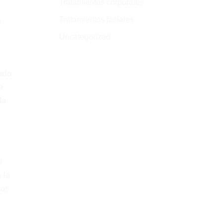
Tratamientos corporales
Tratamientos faciales
e
Uncategorized
cido
a
la
l
 la
los