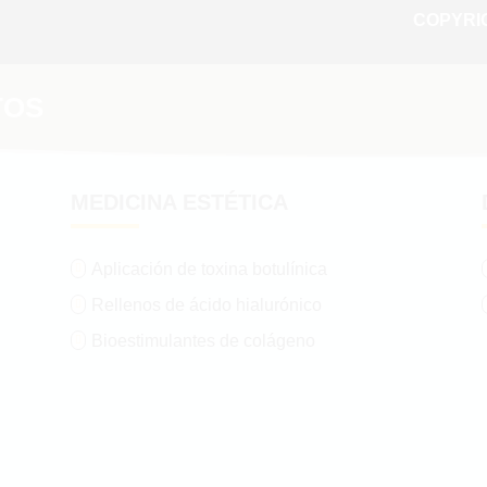
COPYRIG
TOS
MEDICINA ESTÉTICA
Aplicación de toxina botulínica

Rellenos de ácido hialurónico

Bioestimulantes de colágeno
