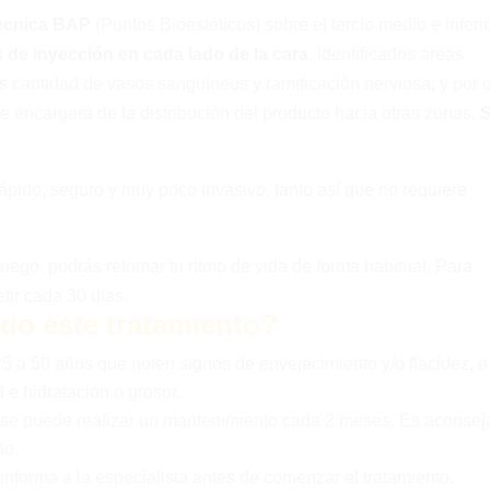
écnica BAP
(Puntos Bioestéticos) sobre el tercio medio e inferi
 de inyección en cada lado de la cara
, identificados áreas
s cantidad de vasos sanguíneos y ramificación nerviosa; y por o
l se encargará de la distribución del producto hacia otras zonas.
ápido, seguro y muy poco invasivo, tanto así que no requiere
luego, podrás retomar tu ritmo de vida de forma habitual. Para
tir cada 30 días.
ado este tratamiento?
25 a 50 años que noten signos de envejecimiento y/o flacidez, o
 e hidratación o grosor.
), se puede realizar un mantenimiento cada 2 meses. Es aconsej
ño.
informa a la especialista antes de comenzar el tratamiento.