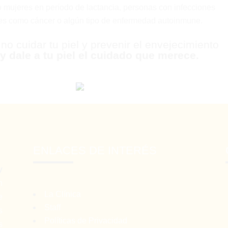
mujeres en período de lactancia, personas con infecciones
s como cáncer o algún tipo de enfermedad autoinmune.
o cuidar tu piel y prevenir el envejecimiento
y dale a tu piel el cuidado que merece.
ENLACES DE INTERÉS
y
n
La Clínica
e
Staff
s
Políticas de Privacidad
s