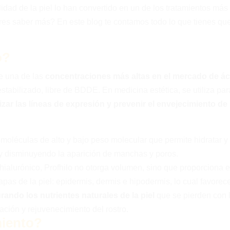
lidad de la piel lo han convertido en un de los tratamientos más
ieres saber más? En este blog te contamos todo lo que tienes qu
o?
ee una de las
concentraciones más altas en el mercado de á
estabilizado, libre de BDDE. En medicina estética, se utiliza par
izar las líneas de expresión y prevenir el envejecimiento de 
moléculas de alto y bajo peso molecular que permite hidratar y
d y disminuyendo la aparición de manchas y poros.
 hialurónico, Profhilo no otorga volumen, sino que proporciona e
apas de la piel: epidermis, dermis e hipodermis, lo cual favorece
rando los nutrientes naturales de la piel
que se pierden con 
ación y rejuvenecimiento del rostro.
miento?