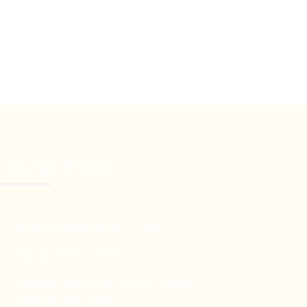
CONTÁCTENOS

Lunes a Viernes 9 AM – 7 PM

Sábado 9 AM – 2 PM

Augusto Leguía Sur 79, Las Condes,
Santiago, RM, Chile.