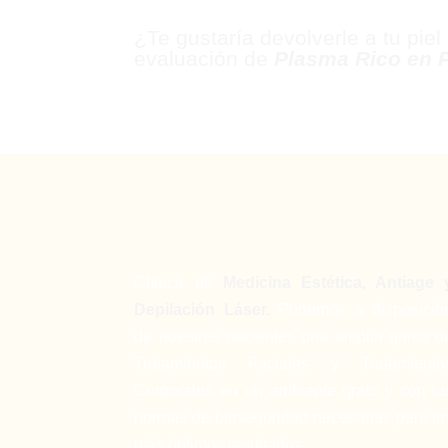
¿Te gustaría devolverle a tu piel
evaluación de
Plasma Rico en 
Clínica de
Medicina Estética, Antiage 
Depilación Láser.
Ponemos a disposició
de nuestros pacientes una amplia gama d
Tratamientos Faciales y Tratamiento
Corporales en un ambiente grato y con la
normas de bioseguridad necesarias para lo
más óptimos resultados.