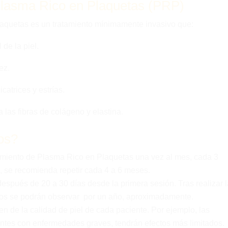
 Plasma Rico en Plaquetas (PRP)
aquetas es un tratamiento mínimamente invasivo que:
 de la piel.
ez.
catrices y estrías.
 las fibras de colágeno y elastina.
dos?
edimiento de Plasma Rico en Plaquetas una vez al mes, cada 3
, se recomienda repetir cada 4 a 6 meses.
después de 20 a 30 días desde la primera sesión. Tras realizar 
tados se podrán observar por un año, aproximadamente.
n de la calidad de piel de cada paciente. Por ejemplo, las
ntes con enfermedades graves, tendrán efectos más limitados.