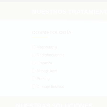
NUESTROS TRATAMIEN
COSMETOLOGÍA
Mesoterapia

Radiofrecuencia

Limpieza

Masaje kirei

Peeling

Drenaje linfático

NUESTRAS SOLUCIONES