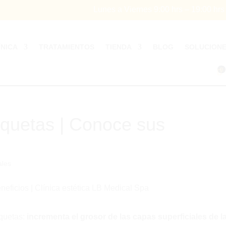
Lunes a Viernes 9:00 hrs – 19:00 hr
ÍNICA
TRATAMIENTOS
TIENDA
BLOG
SOLUCION
0
quetas | Conoce sus
ales
aquetas:
incrementa el grosor de las capas superficiales de l