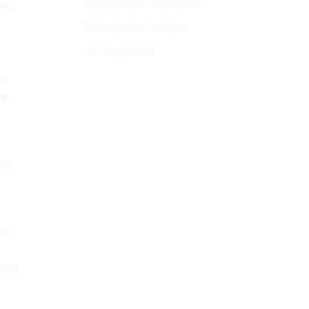
Tratamientos corporales
sumo
Tratamientos faciales
Uncategorized
 a
se
 la
os
e
eles