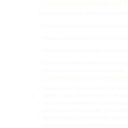
Conoce los beneficios del
Como te adelantamos, el Plasma Rico en Pl
✔︎ Incrementa el grosor de la capa superficial
✔︎ Mejora la elasticidad y disminuye la flacid
✔︎ Mejora el aspecto de arrugas, y disimula ci
✔︎ Estimula las células dérmicas y reorganiza
✔︎ Mejora la tersura y apariencia de la piel.
¿Cuánto duran los resulta
En general, se requiere realizar el proc
meses. Luego, para conservar sus efectos
Los primeros resultados los podrás notar 
primeras 3 sesiones iniciales, los resul
Ten en cuenta, que los resultados depende
personas fumadoras compulsivas, o pacie