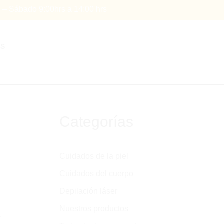
s – Sábado 9:00hrs a 14:00 hrs
ES
Categorías
Cuidados de la piel
Cuidados del cuerpo
Depilación láser
Nuestros productos
a