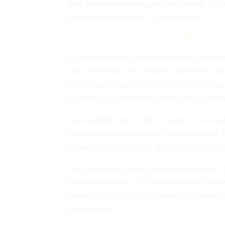
piel, eliminando arrugas y cicatrices.
¿Qui
propio del organismo? Sigue leyendo.
¿Cómo funciona el Plasma 
El procedimiento consiste en extraer aproxi
gran velocidad para separar y obtener el pl
aplica una crema anestésica en el área a tr
logrando la regeneración celular de los teji
Cabe señalar que, como el insumo es exclusi
sustancia, garantizando un buen resultado. P
previene y disminuye la aparición de hemat
Este tratamiento se recomienda a partir de 
de envejecimiento. Sin embargo, no es nece
puede aplicar como un tratamiento preventiv
envejecidas.