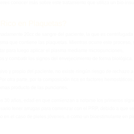
eres conocer más sobre este tratamiento que utiliza un bio-in
Rico en Plaquetas?
madamente 20cc de sangre del paciente, la que es centrifugada
asma que contiene las plaquetas. Mientras ocurre este proceso, 
atar para luego aplicar el plasma mediante micropunciones,
dos y combatir los signos del envejecimiento de forma biológica.
vo y propio del paciente, no existe ningún riesgo de rechazo a
or otra parte, por la composición rica en factores hemostáticos,
omas producto de las punciones.
los 30 años, edad en que comienzan a notarse los primeros sign
sario tener arrugas para comenzar con el PRP, debido a que s
o en el caso de pieles jóvenes, o como un bioestimulante en pi