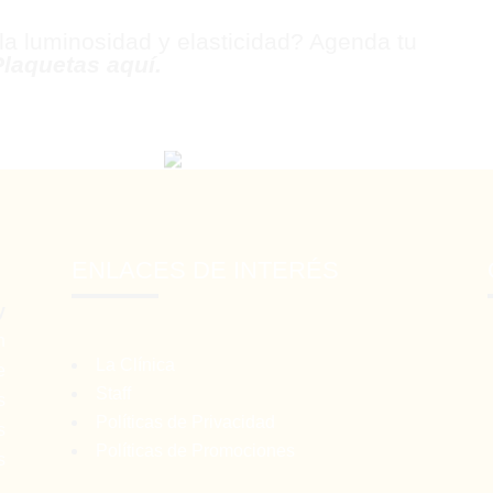
 la luminosidad y elasticidad? Agenda tu
Plaquetas aquí.
ENLACES DE INTERÉS
y
n
La Clínica
e
Staff
s
Políticas de Privacidad
s
Políticas de Promociones
s