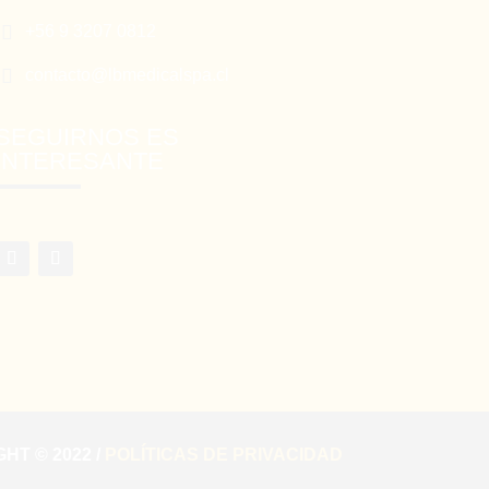

+56 9 3207 0812

contacto@lbmedicalspa.cl
SEGUIRNOS ES
INTERESANTE
HT © 2022 /
POLÍTICAS DE PRIVACIDAD