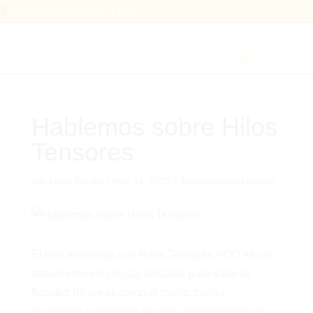

Lunes a Viernes 9 AM – 7 PM
Hablemos sobre Hilos
Tensores
por
Lilian Bonilla
|
Mar 24, 2022
|
Tratamientos faciales
El procedimiento con Hilos Tensores PDO es un
tratamiento sin cirugía utilizado para tratar la
flacidez de áreas como el rostro, cuello,
mandíbula y contorno de ojos, consiguiendo un