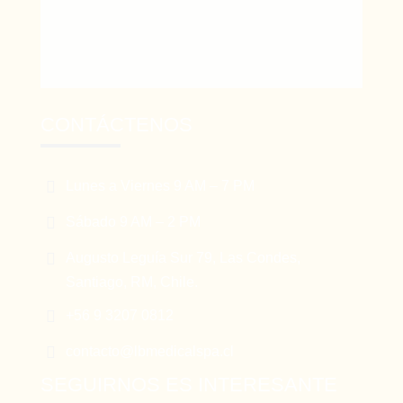
CONTÁCTENOS

Lunes a Viernes 9 AM – 7 PM

Sábado 9 AM – 2 PM

Augusto Leguía Sur 79, Las Condes,
Santiago, RM, Chile.

+56 9 3207 0812

contacto@lbmedicalspa.cl
SEGUIRNOS ES INTERESANTE