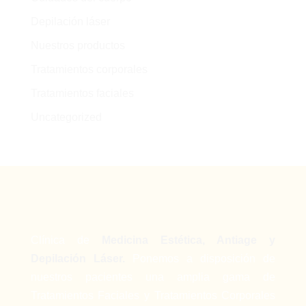
Depilación láser
Nuestros productos
Tratamientos corporales
Tratamientos faciales
Uncategorized
Clínica de
Medicina Estética, Antiage y
Depilación Láser.
Ponemos a disposición de
nuestros pacientes una amplia gama de
Tratamientos Faciales y Tratamientos Corporales