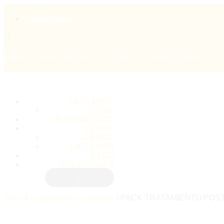
Contáctenos

Lunes a Viernes 9:00 hrs – 19:00 hrs – Sábado 9:00hrs a 14:
LA CLÍNICA
STAFF
TRATAMIENTOS
TIENDA
TIENDA
GIFT CARD
BLOG
SOLUCIONES
0
Inicio
/
Tratamientos corporales
/
PACK TRATAMIENTO POST