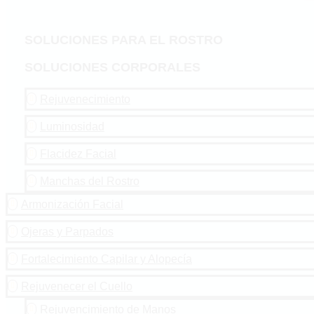
SOLUCIONES PARA EL ROSTRO
SOLUCIONES CORPORALES
Rejuvenecimiento

Luminosidad

Flacidez Facial

Manchas del Rostro

Armonización Facial

Ojeras y Parpados

Fortalecimiento Capilar y Alopecía

Rejuvenecer el Cuello

Rejuvencimiento de Manos
