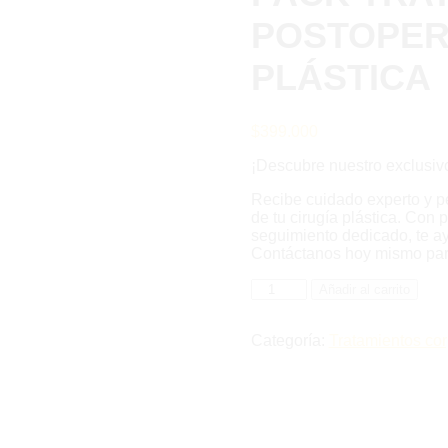
POSTOPER
PLÁSTICA
$
399.000
¡Descubre nuestro excl
Recibe cuidado experto y p
de tu cirugía plástica. Con 
seguimiento dedicado, te a
Contáctanos hoy mismo par
PACK
Añadir al carrito
TRATAMIENTO
POSTOPERATORIO
CIRUGÍA
Categoría:
Tratamientos cor
PLÁSTICA
cantidad