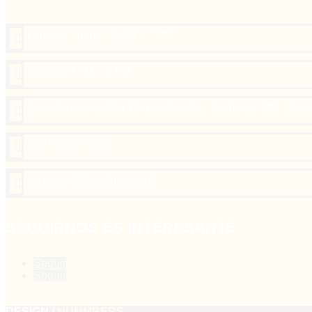
Lunes a Viernes 9 AM – 7 PM

Sábado 9 AM – 2 PM

Augusto Leguía Sur 79, Las Condes, Santiago, RM, Chile

+56 9 3207 0812

contacto@lbmedicalspa.cl

SEGUIRNOS ES INTERESANTE
Seguir
Seguir
DESIGN /
NUMMBERS