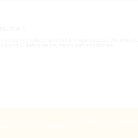
PERATORIO!
 rápida y cómoda después de tu cirugía plástica. Con producto
nquilidad. Contáctanos hoy mismo para más detalles.
Ponemos a disposición de nuestros pacientes una amplia gam
para los más óptimos resultados.