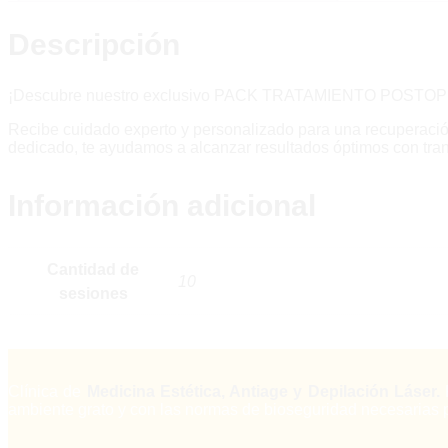
Descripción
¡Descubre nuestro exclusivo PACK TRATAMIENTO POSTO
Recibe cuidado experto y personalizado para una recuperación
dedicado, te ayudamos a alcanzar resultados óptimos con tra
Información adicional
Cantidad de
10
sesiones
Clínica de
Medicina Estética, Antiage y Depilación Láser.
ambiente grato y con las normas de bioseguridad necesarias 