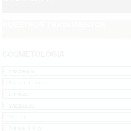
NUESTROS TRATAMIENTOS
COSMETOLOGÍA
Mesoterapia

Radiofrecuencia

Limpieza

Masaje kirei

Peeling

Drenaje linfático
