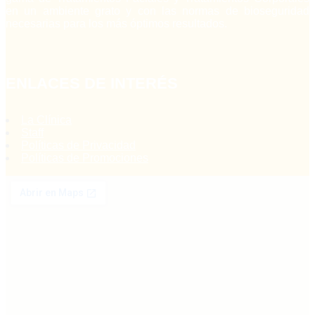
en un ambiente grato y con las normas de bioseguridad
necesarias para los más óptimos resultados.
ENLACES DE INTERÉS
La Clínica
Staff
Políticas de Privacidad
Políticas de Promociones