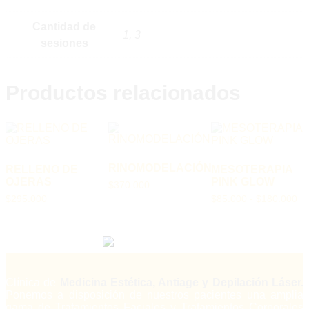
Cantidad de
1, 3
sesiones
Productos relacionados
RINOMODELACIÓN
RELLENO DE
MESOTERAPIA
OJERAS
PINK GLOW
$
370.000
Ra
$
295.000
$
85.000
-
$
180.000
de
pr
de
$8
ha
$1
Clínica de
Medicina Estética, Antiage y Depilación Láser.
Ponemos a disposición de nuestros pacientes una amplia
gama de Tratamientos Faciales y Tratamientos Corporales