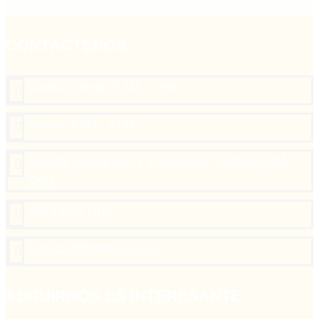
CONTÁCTENOS
Lunes a Viernes 9 AM – 7 PM

Sábado 9 AM – 2 PM

Augusto Leguía Sur 79, Las Condes, Santiago, RM,

Chile.
+56 9 3207 0812

contacto@lbmedicalspa.cl

SEGUIRNOS ES INTERESANTE