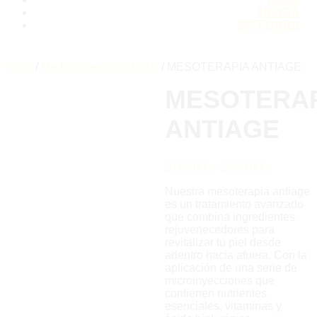
TIENDA
GIFT CARD
Inicio
/
Medicina estética facial
/
MESOTERAPIA ANTIAGE
MESOTERAP
ANTIAGE
Rango
$
115.000
-
$
260.000
de
Nuestra mesoterapia antiage
precios:
es un tratamiento avanzado
desde
que combina ingredientes
$115.000
rejuvenecedores para
hasta
revitalizar tu piel desde
$260.000
adentro hacia afuera. Con la
aplicación de una serie de
microinyecciones que
contienen nutrientes
esenciales, vitaminas y