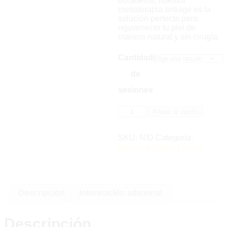
duraderos, nuestra
mesoterapia antiage es la
solución perfecta para
rejuvenecer tu piel de
manera natural y sin cirugía.
Cantidad
de
sesiones
MESOTERAPIA
Añadir al carrito
ANTIAGE
cantidad
SKU:
N/D
Categoría:
Medicina estética facial
Descripción
Información adicional
Descripción