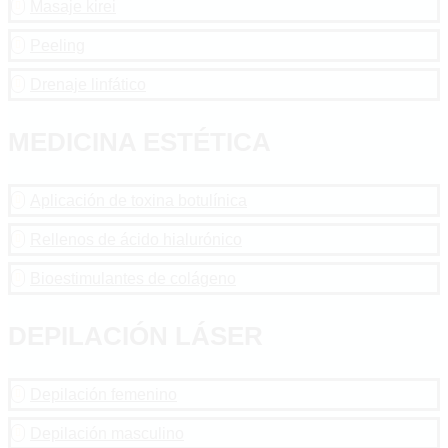
Masaje kirei

Peeling

Drenaje linfático

MEDICINA ESTÉTICA
Aplicación de toxina botulínica

Rellenos de ácido hialurónico

Bioestimulantes de colágeno

DEPILACIÓN LÁSER
Depilación femenino

Depilación masculino
