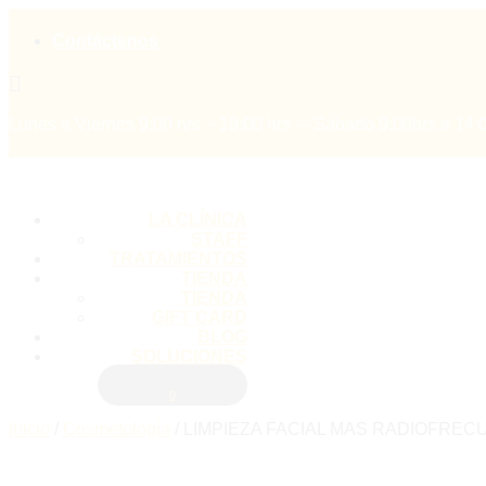
Contáctenos

Lunes a Viernes 9:00 hrs – 19:00 hrs – Sábado 9:00hrs a 14:
LA CLÍNICA
STAFF
TRATAMIENTOS
TIENDA
TIENDA
GIFT CARD
BLOG
SOLUCIONES
0
Inicio
/
Cosmetología
/
LIMPIEZA FACIAL MAS RADIOFREC