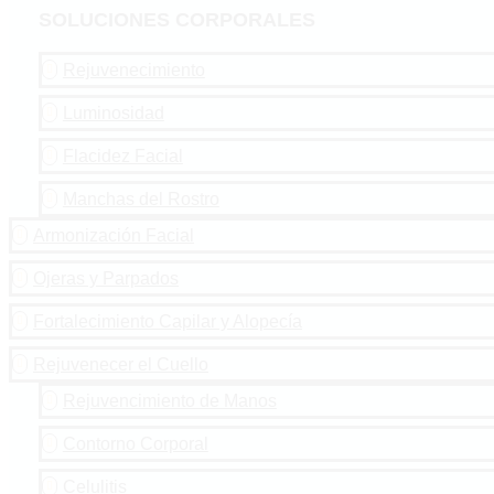
SOLUCIONES CORPORALES
Rejuvenecimiento

Luminosidad

Flacidez Facial

Manchas del Rostro

Armonización Facial

Ojeras y Parpados

Fortalecimiento Capilar y Alopecía

Rejuvenecer el Cuello

Rejuvencimiento de Manos

Contorno Corporal

Celulitis
