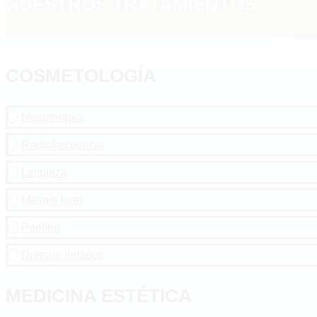
NUESTROS TRATAMIENTOS
COSMETOLOGÍA
Mesoterapia

Radiofrecuencia

Limpieza

Masaje kirei

Peeling

Drenaje linfático

MEDICINA ESTÉTICA