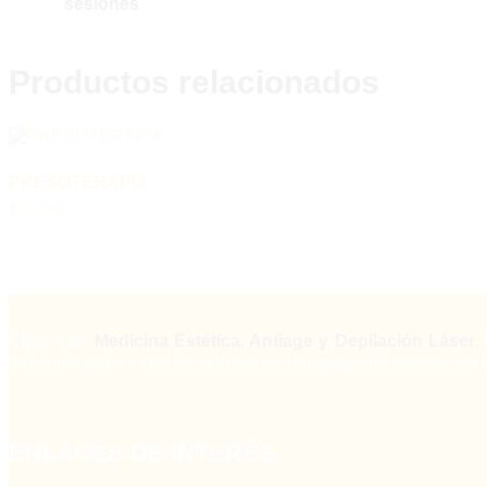
sesiones
Productos relacionados
PRESOTERAPIA
$
33.000
Clínica de
Medicina Estética, Antiage y Depilación Láser.
ambiente grato y con las normas de bioseguridad necesarias 
ENLACES DE INTERÉS