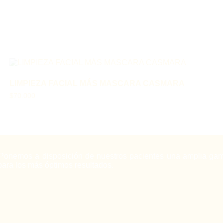
LIMPIEZA FACIAL MÁS MASCARA CASMARA
$
70.000
Ponemos a disposición de nuestros pacientes una amplia gam
para los más óptimos resultados.