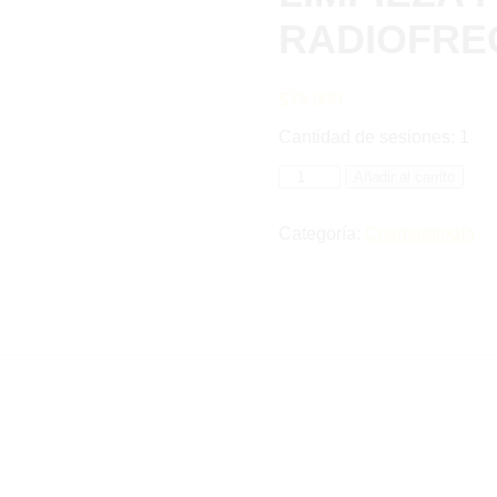
RADIOFRE
$
75.000
Cantidad de sesiones: 1
LIMPIEZA
Añadir al carrito
FACIAL
MAS
RADIOFRECUENCIA
Categoría:
Cosmetología
cantidad