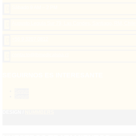
Sábado 9 AM – 2 PM

Augusto Leguía Sur 79, Las Condes, Santiago, RM, Chile

+56 9 3207 0812

contacto@lbmedicalspa.cl

SEGUIRNOS ES INTERESANTE
Seguir
Seguir
DESIGN /
NUMMBERS