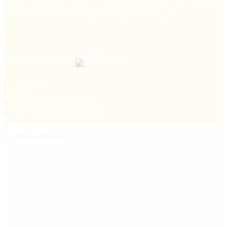
en un ambiente grato y con las normas de bioseguridad
necesarias para los más óptimos resultados.
ENLACES DE INTERÉS
La Clínica
Staff
Políticas de Privacidad
Políticas de Promociones