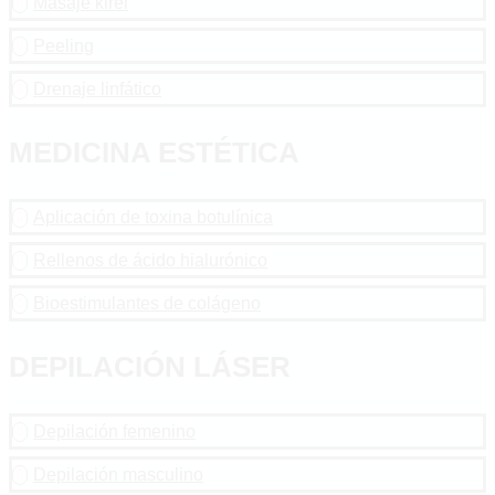
Masaje kirei

Peeling

Drenaje linfático

MEDICINA ESTÉTICA
Aplicación de toxina botulínica

Rellenos de ácido hialurónico

Bioestimulantes de colágeno

DEPILACIÓN LÁSER
Depilación femenino

Depilación masculino
