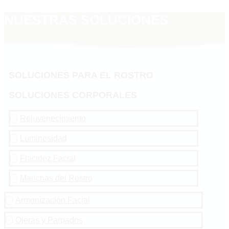
NUESTRAS SOLUCIONES
SOLUCIONES PARA EL ROSTRO
SOLUCIONES CORPORALES
Rejuvenecimiento

Luminosidad

Flacidez Facial

Manchas del Rostro

Armonización Facial

Ojeras y Parpados
