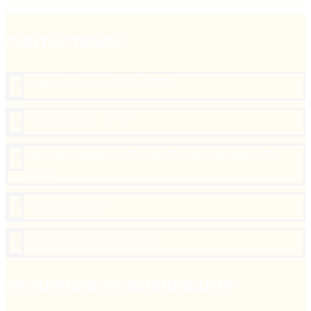
CONTÁCTENOS
Lunes a Viernes 9 AM – 7 PM

Sábado 9 AM – 2 PM

Augusto Leguía Sur 79, Las Condes, Santiago, RM,

Chile.
+56 9 3207 0812

contacto@lbmedicalspa.cl

SEGUIRNOS ES INTERESANTE