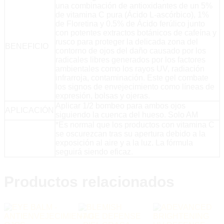
una combinación de antioxidantes de un 5%
de vitamina C pura (Ácido L-ascórbico), 1%
de Floretina y 0.5% de Ácido ferúlico junto
con potentes extractos botánicos de cafeína y
rusco para proteger la delicada zona del
BENEFICIO
contorno de ojos del daño causado por los
radicales libres generados por los factores
ambientales como los rayos UV, radiación
infrarroja, contaminación. Este gel combate
los signos de envejecimiento como líneas de
expresión, bolsas y ojeras.
Aplicar 1/2 bombeo para ambos ojos
APLICACIÓN
siguiendo la cuenca del hueso. Solo AM
*Es normal que los productos con vitamina C
se oscurezcan tras su apertura debido a la
exposición al aire y a la luz. La fórmula
seguirá siendo eficaz.
Productos relacionados