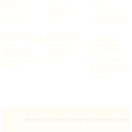
EYE BALM –
BLEMISH +AGE
ANTIENVEJECIMIENTO
DEFENSE – PIEL
ADEVANCED
OJOS,
GRASA CON
BRIGHTENING
PRIMEROS
TENDENCIA
UV DEFENSE
SIGNOS. Todo
ACNEICA. Uso
SPF50 –
tipo de Piel. Uso
PM
PROTECTOR
AM y PM
SOLAR QUÍMICO
$
72.500
DESPIGMENTANT
$
65.000
Uso AM.
$
31.000
Clínica de
Medicina Estética, Antiage y Depilación Láser.
Ponemos a disposición de nuestros pacientes una amplia
gama de Tratamientos Faciales y Tratamientos Corporales