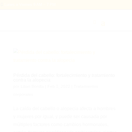

Lunes a Viernes 9 AM – 7 PM
Pérdida del cabello: fortalecimiento y tratamiento
contra la alopecia
por
Lilian Bonilla
|
Feb 1, 2022
|
Tratamientos
corporales
La caída del cabello o alopecia afecta a hombres
y mujeres por igual, y puede ser causada por
múltiples factores como cambios hormonales,