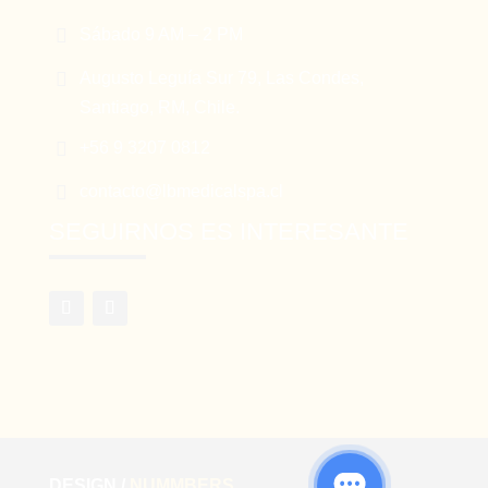

Sábado 9 AM – 2 PM

Augusto Leguía Sur 79, Las Condes,
Santiago, RM, Chile.

+56 9 3207 0812

contacto@lbmedicalspa.cl
SEGUIRNOS ES INTERESANTE
DESIGN /
NUMMBERS